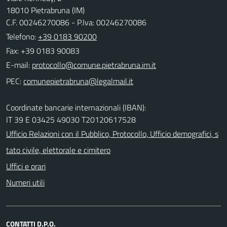
18010 Pietrabruna (IM)
C.F. 00246270086 - P.Iva: 00246270086
Telefono:
+39 0183 90200
Fax: +39 0183 90083
E-mail:
PEC:
Coordinate bancarie internazionali (IBAN):
IT 39 E 03425 49030 T20120617528
Ufficio Relazioni con il Pubblico, Protocollo, Ufficio demografici, s
tato civile, elettorale e cimitero
Uffici e orari
Numeri utili
CONTATTI D.P.O.