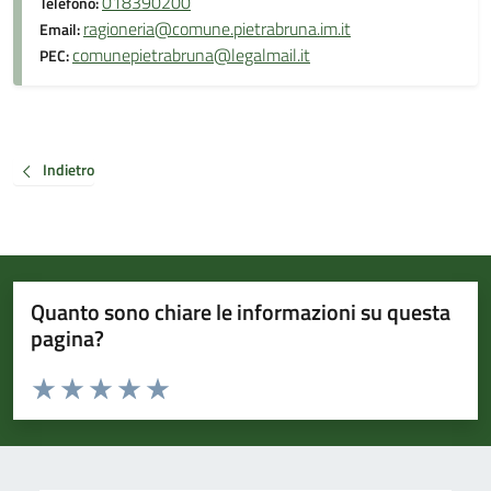
018390200
Telefono:
ragioneria@comune.pietrabruna.im.it
Email:
comunepietrabruna@legalmail.it
PEC:
Indietro
Quanto sono chiare le informazioni su questa
pagina?
Valuta da 1 a 5 stelle la pagina
Valuta 1 stelle su 5
Valuta 2 stelle su 5
Valuta 3 stelle su 5
Valuta 4 stelle su 5
Valuta 5 stelle su 5